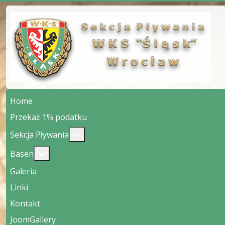
Home
Przekaż 1% podatku
Więcej o: Sekcja Pływania
Sekcja Pływania
Więcej o: Basen
Basen
Galeria
Linki
Kontakt
JoomGallery